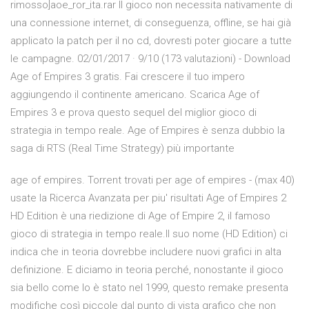
rimosso]aoe_ror_ita.rar Il gioco non necessita nativamente di
una connessione internet, di conseguenza, offline, se hai già
applicato la patch per il no cd, dovresti poter giocare a tutte
le campagne. 02/01/2017 · 9/10 (173 valutazioni) - Download
Age of Empires 3 gratis. Fai crescere il tuo impero
aggiungendo il continente americano. Scarica Age of
Empires 3 e prova questo sequel del miglior gioco di
strategia in tempo reale. Age of Empires è senza dubbio la
saga di RTS (Real Time Strategy) più importante
age of empires. Torrent trovati per age of empires - (max 40)
usate la Ricerca Avanzata per piu' risultati Age of Empires 2
HD Edition è una riedizione di Age of Empire 2, il famoso
gioco di strategia in tempo reale.Il suo nome (HD Edition) ci
indica che in teoria dovrebbe includere nuovi grafici in alta
definizione. E diciamo in teoria perché, nonostante il gioco
sia bello come lo è stato nel 1999, questo remake presenta
modifiche così piccole dal punto di vista grafico che non