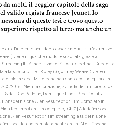
 da molti il peggior capitolo della saga
 valido regista francese Jeunet. Io
essuna di queste tesi e trovo questo
 superiore rispetto al terzo ma anche un
ompleto. Duecento anni dopo essere morta, in un’astronave
Weaver) viene in qualche modo resuscitata grazie a un
Streaming Ita Altadefinizione. Sinossi e dettagli: Duecento
a a laboratorio Ellen Ripley (Sigourney Weaver) viene in
o di clonazione. Ma le cose non sono così semplici e in
2/05/2018 · Alien: la clonazione, scheda del film diretto da
 Ryder, Ron Perlman, Dominique Pinon, Brad Dourif, J.E.
1] Altadefinizione Alien Resurrection Film Completo in
 Alien Resurrection film completo, [Cb01] Altadefinizione
izione Alien Resurrection film streaming alta definizione
efinizione Italiano completamente gratis. Alien: Covenant