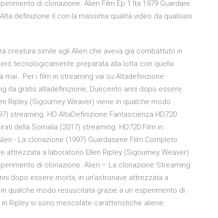
perimento di clonazione. Alien Film Ep 1 Ita 1979 Guardare
Alta definizione il con la massima qualità video da qualsiasi
ltra creatura simile agli Alien che aveva già combattuto in
però tecnologicamente preparata alla lotta con quella
 mai.. Per i film in streaming vai su Altadefinizione
ng ita gratis altadefinizione, Duecento anni dopo essere
llen Ripley (Sigourney Weaver) viene in qualche modo
997) streaming. HD AltaDefinizione Fantascienza HD720
irati della Somalia (2017) streaming. HD720 Film in
 Alien - La clonazione (1997) Guardaserie Film Completo.
 attrezzata a laboratorio Ellen Ripley (Sigourney Weaver)
sperimento di clonazione. Alien – La clonazione Streaming
 anni dopo essere morta, in un’astronave attrezzata a
e in qualche modo resuscitata grazie a un esperimento di
in Ripley si sono mescolate caratteristiche aliene.