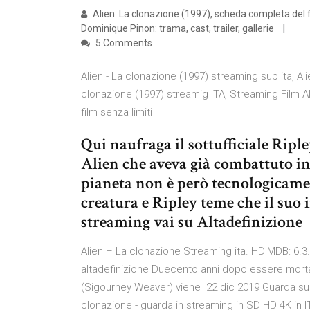
Alien: La clonazione (1997), scheda completa del 
Dominique Pinon: trama, cast, trailer, gallerie
5 Comments
Alien - La clonazione (1997) streaming sub ita, Ali
clonazione (1997) streamig ITA, Streaming Film Ali
film senza limiti
Qui naufraga il sottufficiale Riple
Alien che aveva già combattuto in
pianeta non è però tecnologicamen
creatura e Ripley teme che il suo i
streaming vai su Altadefinizione
Alien – La clonazione Streaming ita. HDIMDB: 6.3.
altadefinizione Duecento anni dopo essere morta, 
(Sigourney Weaver) viene 22 dic 2019 Guarda su Al
clonazione - guarda in streaming in SD HD 4K in I