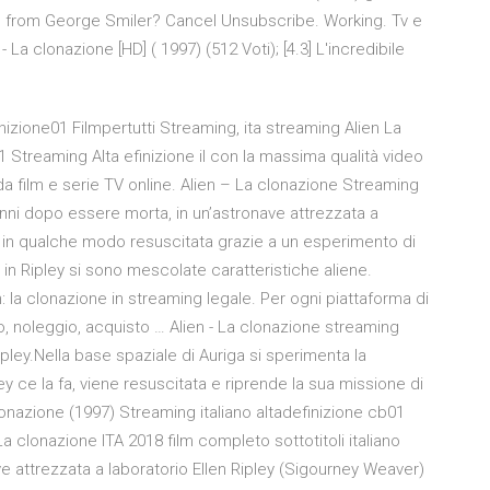
be from George Smiler? Cancel Unsubscribe. Working. Tv e
La clonazione [HD] ( 1997) (512 Voti); [4.3] L'incredibile
izione01 Filmpertutti Streaming, ita streaming Alien La
Streaming Alta efinizione il con la massima qualità video
da film e serie TV online. Alien – La clonazione Streaming
 anni dopo essere morta, in un’astronave attrezzata a
e in qualche modo resuscitata grazie a un esperimento di
in Ripley si sono mescolate caratteristiche aliene.
: la clonazione in streaming legale. Per ogni piattaforma di
o, noleggio, acquisto … Alien - La clonazione streaming
pley.Nella base spaziale di Auriga si sperimenta la
ley ce la fa, viene resuscitata e riprende la sua missione di
lonazione (1997) Streaming italiano altadefinizione cb01
 La clonazione ITA 2018 film completo sottotitoli italiano
 attrezzata a laboratorio Ellen Ripley (Sigourney Weaver)