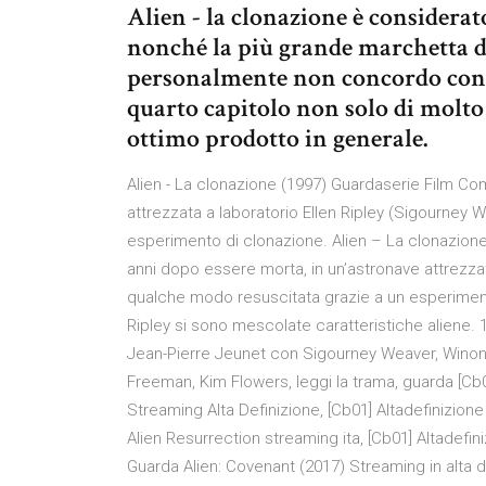
Alien - la clonazione è considerato
nonché la più grande marchetta del
personalmente non concordo con n
quarto capitolo non solo di molto
ottimo prodotto in generale.
Alien - La clonazione (1997) Guardaserie Film C
attrezzata a laboratorio Ellen Ripley (Sigourney 
esperimento di clonazione. Alien – La clonazione 
anni dopo essere morta, in un’astronave attrezzat
qualche modo resuscitata grazie a un esperiment
Ripley si sono mescolate caratteristiche aliene. 1
Jean-Pierre Jeunet con Sigourney Weaver, Winona
Freeman, Kim Flowers, leggi la trama, guarda [Cb0
Streaming Alta Definizione, [Cb01] Altadefinizione
Alien Resurrection streaming ita, [Cb01] Altadefin
Guarda Alien: Covenant (2017) Streaming in alta d