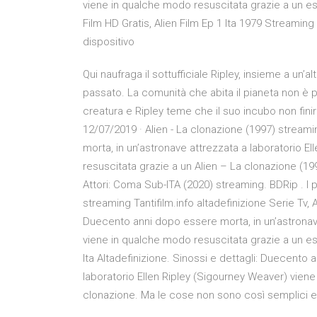
viene in qualche modo resuscitata grazie a un es
Film HD Gratis, Alien Film Ep 1 Ita 1979 Streaming 
dispositivo
Qui naufraga il sottufficiale Ripley, insieme a un’a
passato. La comunità che abita il pianeta non è 
creatura e Ripley teme che il suo incubo non finirà
12/07/2019 · Alien - La clonazione (1997) streami
morta, in un’astronave attrezzata a laboratorio E
resuscitata grazie a un Alien – La clonazione (1
Attori: Coma Sub-ITA (2020) streaming. BDRip . I p
streaming Tantifilm.info altadefinizione Serie Tv,
Duecento anni dopo essere morta, in un’astronave
viene in qualche modo resuscitata grazie a un e
Ita Altadefinizione. Sinossi e dettagli: Duecento
laboratorio Ellen Ripley (Sigourney Weaver) vien
clonazione. Ma le cose non sono così semplici e 