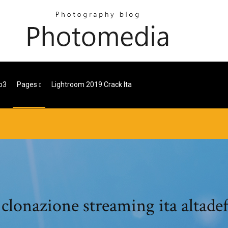
p3
Pages
Lightroom 2019 Crack Ita
 clonazione streaming ita altade