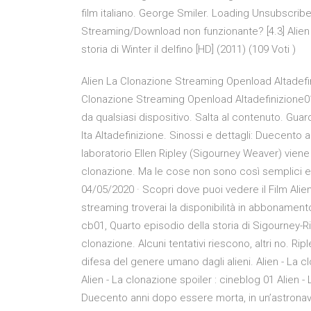
film italiano. George Smiler. Loading Unsubscri
Streaming/Download non funzionante? [4.3] Alien - 
storia di Winter il delfino [HD] (2011) (109 Voti )
Alien La Clonazione Streaming Openload Altadefin
Clonazione Streaming Openload Altadefinizione01 
da qualsiasi dispositivo. Salta al contenuto. Guar
Ita Altadefinizione. Sinossi e dettagli: Duecento
laboratorio Ellen Ripley (Sigourney Weaver) vien
clonazione. Ma le cose non sono così semplici e 
04/05/2020 · Scopri dove puoi vedere il Film Alien
streaming troverai la disponibilità in abbonament
cb01, Quarto episodio della storia di Sigourney-Ri
clonazione. Alcuni tentativi riescono, altri no. Rip
difesa del genere umano dagli alieni. Alien - La c
Alien - La clonazione spoiler : cineblog 01 Alien -
Duecento anni dopo essere morta, in un’astronave